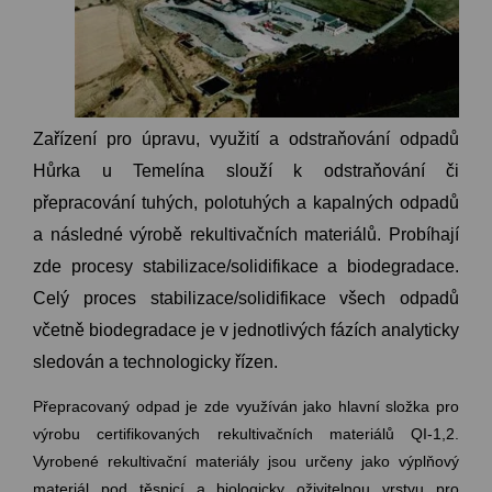
Zařízení pro úpravu, využití a odstraňování odpadů
Hůrka u Temelína slouží k odstraňování či
přepracování tuhých, polotuhých a kapalných odpadů
a následné výrobě rekultivačních materiálů. Probíhají
zde procesy stabilizace/solidifikace a biodegradace.
Celý proces stabilizace/solidifikace všech odpadů
včetně biodegradace je v jednotlivých fázích analyticky
sledován a technologicky řízen.
Přepracovaný odpad je zde využíván jako hlavní složka pro
výrobu certifikovaných rekultivačních materiálů QI-1,2.
Vyrobené rekultivační materiály jsou určeny jako výplňový
materiál pod těsnicí a biologicky oživitelnou vrstvu pro