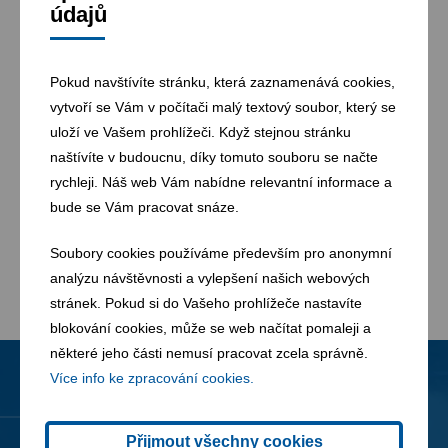
údajů
Tel:
420 385 724 135
Pokud navštívíte stránku, která zaznamenává cookies,
Fax:
420 385 721 287
vytvoří se Vám v počítači malý textový soubor, který se
uloží ve Vašem prohlížeči. Když stejnou stránku
E-mail:
quail-provoz@fcc-group.cz
naštívíte v budoucnu, díky tomuto souboru se načte
rychleji. Náš web Vám nabídne relevantní informace a
Adresa:
Hůrka u Temelína
,
370 01
bude se Vám pracovat snáze.
České Budějovice
Soubory cookies používáme především pro anonymní
analýzu návštěvnosti a vylepšení našich webových
stránek. Pokud si do Vašeho prohlížeče nastavíte
blokování cookies, může se web načítat pomaleji a
některé jeho části nemusí pracovat zcela správně.
Více info ke zpracování cookies.
Novinky
Všechny novinky
Přijmout všechny cookies