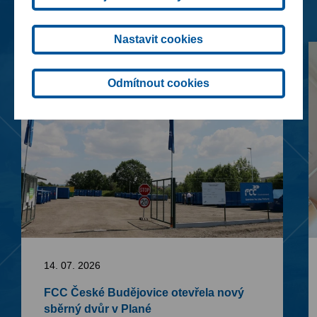
Nastavit cookies
Odmítnout cookies
14. 07. 2026
FCC České Budějovice otevřela nový
sběrný dvůr v Plané