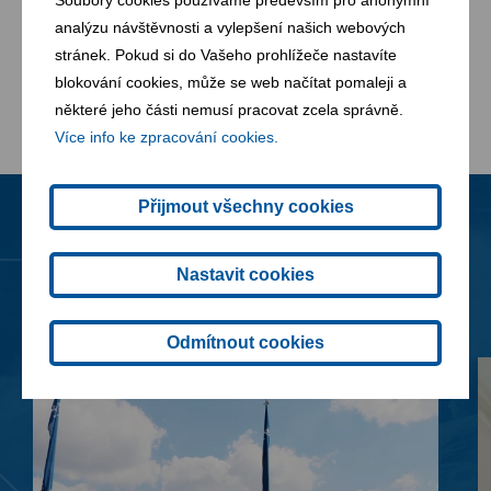
odpadní barvy, plechovky a obaly se zbytky barev
analýzu návštěvnosti a vylepšení našich webových
nebo olejů, filtrační materiály; jedlý olej a tuk
stránek. Pokud si do Vašeho prohlížeče nastavíte
Textilní odpad (oblečení, boty )
blokování cookies, může se web načítat pomaleji a
některé jeho části nemusí pracovat zcela správně.
Více info ke zpracování cookies.
Přijmout všechny cookies
Novinky
Všechny novinky
Nastavit cookies
Odmítnout cookies