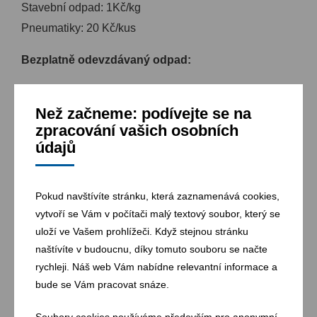
Stavební odpad: 1Kč/kg
Pneumatiky: 20 Kč/kus
Bezplatně odevzdávaný odpad:
Objemný odpad (nábytek, matrace, koberce a jiné
podlahové krytiny, apod.)
Než začneme: podívejte se na
zpracování vašich osobních
Dřevěný odpad (nábytek )
údajů
Odpad z údržby zeleně (tráva, větve, listí)
Papír a lepenku, sklo, plasty, kompozitní obaly
(TetraPack)
Pokud navštívíte stránku, která zaznamenává cookies,
vytvoří se Vám v počítači malý textový soubor, který se
Vyřazená elektrozařízení jako mikrovlnné trouby,
fény, televizory, PC a výpočetní technika, chladničky
uloží ve Vašem prohlížeči. Když stejnou stránku
či pračky
naštívíte v budoucnu, díky tomuto souboru se načte
rychleji. Náš web Vám nabídne relevantní informace a
Zářivky, výbojky, akumulátorové baterie a
bude se Vám pracovat snáze.
monočlánky
Oleje a olejové filtry, ředidla a ostatní rozpouštědla,
Soubory cookies používáme především pro anonymní