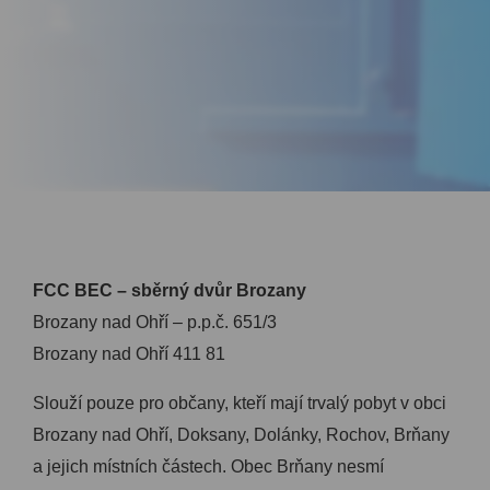
FCC BEC – sběrný dvůr Brozany
Brozany nad Ohří – p.p.č. 651/3
Brozany nad Ohří 411 81
Slouží pouze pro občany, kteří mají trvalý pobyt v obci
Brozany nad Ohří, Doksany, Dolánky, Rochov, Brňany
a jejich místních částech. Obec Brňany nesmí