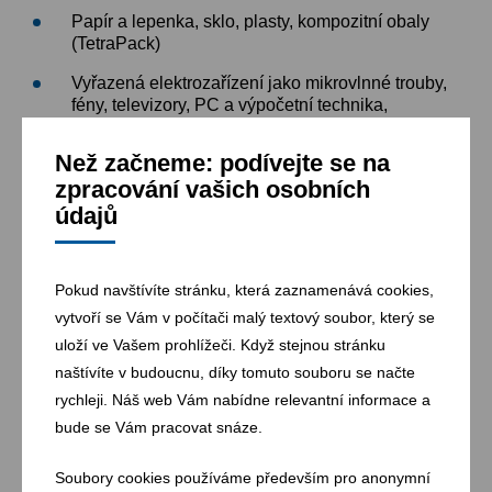
Papír a lepenka, sklo, plasty, kompozitní obaly
(TetraPack)
Vyřazená elektrozařízení jako mikrovlnné trouby,
fény, televizory, PC a výpočetní technika,
chladničky či pračky
Než začneme: podívejte se na
Zářivky, výbojky, akumulátorové baterie a
zpracování vašich osobních
monočlánky
údajů
Oleje a olejové filtry, ředidla a ostatní
rozpouštědla, odpadní barvy, plechovky a obaly
se zbytky barev nebo olejů, filtrační materiály;
Pokud navštívíte stránku, která zaznamenává cookies,
jedlý olej a tuk
vytvoří se Vám v počítači malý textový soubor, který se
Textilní odpad (oblečení, obuv)
uloží ve Vašem prohlížeči. Když stejnou stránku
Pneumatiky
naštívíte v budoucnu, díky tomuto souboru se načte
rychleji. Náš web Vám nabídne relevantní informace a
Zpoplatněný odpad:
bude se Vám pracovat snáze.
Azbest: 6Kč/kg; přijímáme v neprodyšných
obalech
Soubory cookies používáme především pro anonymní