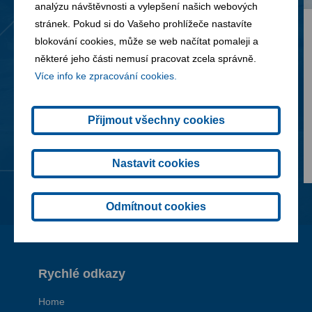
analýzu návštěvnosti a vylepšení našich webových
stránek. Pokud si do Vašeho prohlížeče nastavíte
14. 07. 2026
blokování cookies, může se web načítat pomaleji a
některé jeho části nemusí pracovat zcela správně.
FCC České Budějovice otevřela nový
Více info ke zpracování cookies.
sběrný dvůr v Plané
Přijmout všechny cookies
Nastavit cookies
Odmítnout cookies
Rychlé odkazy
Home