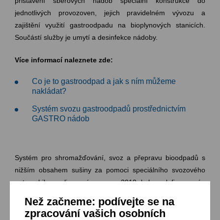
přistavení sběrových nádob speciální konstrukce do
jednotlivých provozoven, jejich pravidelném vývozu a
zajištění využití gastroodpadu na bioplynových stanicích.
Součástí služby je umytí a desinfekce nádoby.
Více informací naleznete zde:
Co je to gastroodpad a jak s ním můžeme
nakládat?
Systém svozu gastroodpadů prostřednictvím
GASTRO nádob
Systém pro shromažďování, svoz a přepravu bioodpadů s
nižším obsahem sušiny za pomoci speciálního svozového
automobilu realizovaný v roce 2010 byl spolufinancován
Evropskou unií - Fondem soudržnosti a Státním fondem
Než začneme: podívejte se na
životního prostředí ČR v rámci Operačního programu Životní
zpracování vašich osobních
prostředí.