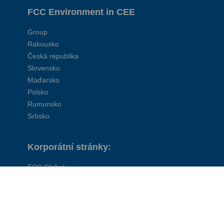
FCC Environment in CEE
Group
Rakousko
Česká republika
Slovensko
Maďarsko
Polsko
Rumunsko
Srbsko
Korporátní stránky:
FCC Global
FCC Environment UK