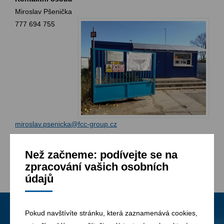
Miroslav Pšenička
777 694 755
miroslav.psenicka@fcc-group.cz
Než začneme: podívejte se na
zpracování vašich osobních
údajů
Pokud navštívíte stránku, která zaznamenává cookies,