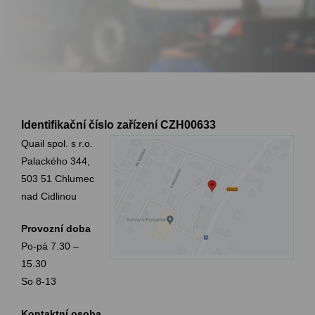
Identifikační číslo zařízení
CZH00633
Quail spol. s r.o.
Palackého 344,
503 51 Chlumec
nad Cidlinou
Provozní doba
Po-pá 7.30 –
15.30
So 8-13
Kontaktní osoba