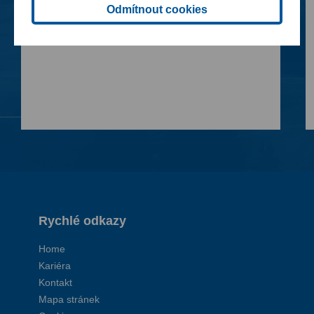
FCC České Budějovice otevřela nový
Odmítnout cookies
sběrný dvůr v Plané
Rychlé odkazy
Home
Kariéra
Kontakt
Mapa stránek