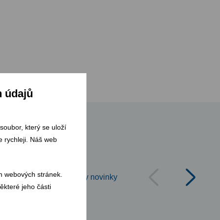
h údajů
soubor, který se uloží
 rychleji. Náš web
h webových stránek.
Všechny novinky
ěkteré jeho části