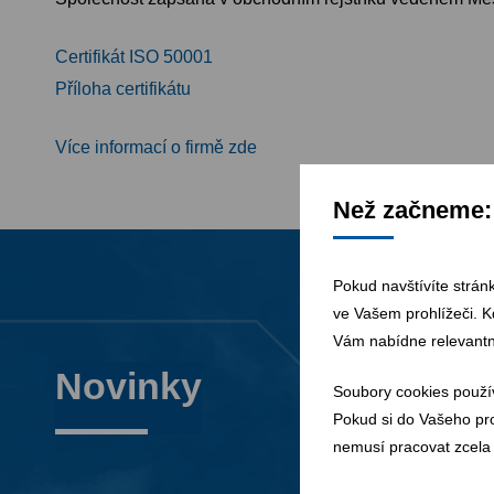
Certifikát ISO 50001
Příloha certifikátu
Více informací o firmě zde
Než začneme: 
Pokud navštívíte strán
ve Vašem prohlížeči. K
Vám nabídne relevantn
Novinky
Soubory cookies použí
Pokud si do Vašeho pro
nemusí pracovat zcela