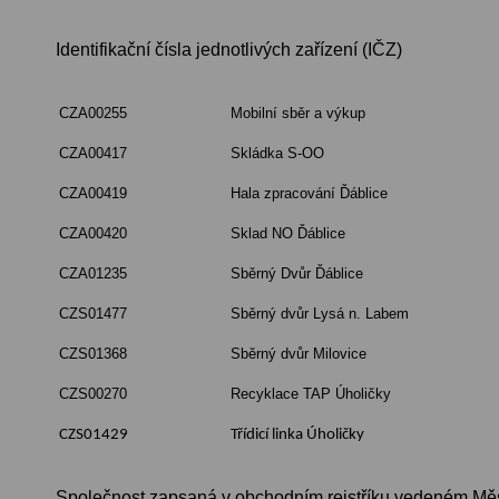
Identifikační čísla jednotlivých zařízení (IČZ)
CZA00255
Mobilní sběr a výkup
CZA00417
Skládka S-OO
CZA00419
Hala zpracování Ďáblice
CZA00420
Sklad NO Ďáblice
CZA01235
Sběrný Dvůr Ďáblice
CZS01477
Sběrný dvůr Lysá n. Labem
CZS01368
Sběrný dvůr Milovice
CZS00270
Recyklace TAP Úholičky
CZS01429
Třídicí linka Úholičky
Společnost zapsaná v obchodním rejstříku vedeném Měs