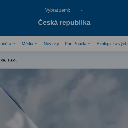
Česká republika
ariéra
Média
Novinky
Pan Popela
Ekologická výc
a, s.r.o.