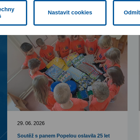
echny
Nastavit cookies
Odmít
s
29. 06. 2026
Soutěž s panem Popelou oslavila 25 let