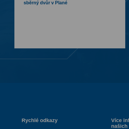
sběrný dvůr v Plané
Rychlé odkazy
Více in
našich 