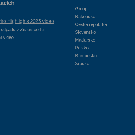
tacích
Group
Rakousko
ro Highlights 2025 video
Česká republika
 odpadu v Zistersdorfu
Slovensko
í video
Maďarsko
Polsko
Rumunsko
Srbsko