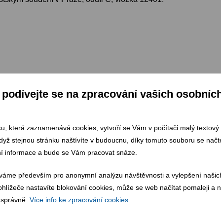
podívejte se na zpracování vašich osobníc
ku, která zaznamenává cookies, vytvoří se Vám v počítači malý textový 
dyž stejnou stránku naštívíte v budoucnu, díky tomuto souboru se načte
í informace a bude se Vám pracovat snáze.
váme především pro anonymní analýzu návštěvnosti a vylepšení našic
hlížeče nastavíte blokování cookies, může se web načítat pomaleji a n
 správně.
Více info ke zpracování cookies.