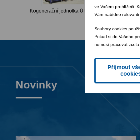
ve Vašem prohlížeči. K
Kogenerační jednotka Úholičky
Vám nabídne relevantn
Soubory cookies použí
Pokud si do Vašeho pro
nemusí pracovat zcela
Přijmout vš
cookie
Novinky