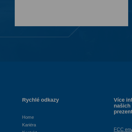
Rychlé odkazy
Více in
našich 
prezen
Home
Kariéra
FCC envi