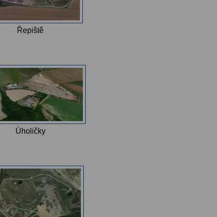
Řepiště
Úholičky