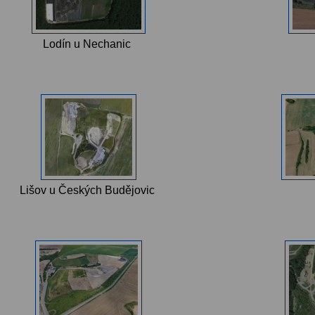
Lodín u Nechanic
Lišov u Českých Budějovic