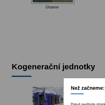
Únanov
Kogenerační jednotky
Než začneme: 
Pokud navštívíte strán