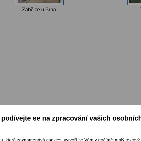
Žabčice u Brna
podívejte se na zpracování vašich osobníc
Kogenerační jednotka
Kogenerač
ku, která zaznamenává cookies, vytvoří se Vám v počítači malý textový 