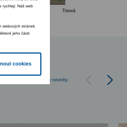
 rychleji. Náš web
Tisová
h webových stránek.
ěkteré jeho části
nout cookies
Všechny novinky