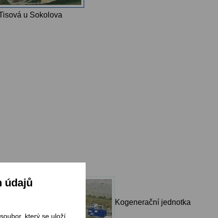
Tisová u Sokolova
h údajů
ní jednotka
Kogenerační jednotka
soubor, který se uloží