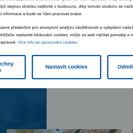
dyž stejnou stránku naštívíte v budoucnu, díky tomuto souboru se načte
Uhy
Žabčice
í informace a bude se Vám pracovat snáze.
váme především pro anonymní analýzu návštěvnosti a vylepšení našic
hlížeče nastavíte blokování cookies, může se web načítat pomaleji a n
 správně.
Více info ke zpracování cookies.
echny
Nastavit cookies
Odmít
s