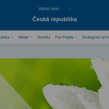
Česká republika
ariéra
Média
Novinky
Pan Popela
Ekologická výc