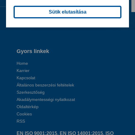
Sütik elutasítása
Gyors linkek
Home
Karrier
Kapcsolat
Általános beszerzési feltételek
Szerkesztőség
Akadálymentességi nyilatkozat
Oldaltérkép
Cookies
RSS
EN ISO 9001:2015, EN ISO 14001:2015, ISO