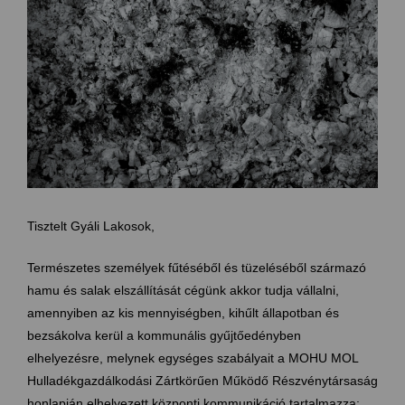
Tisztelt Gyáli Lakosok,
Természetes személyek fűtéséből és tüzeléséből származó
hamu és salak elszállítását cégünk akkor tudja vállalni,
amennyiben az kis mennyiségben, kihűlt állapotban és
bezsákolva kerül a kommunális gyűjtőedényben
elhelyezésre, melynek egységes szabályait a MOHU MOL
Hulladékgazdálkodási Zártkörűen Működő Részvénytársaság
honlapján elhelyezett központi kommunikáció tartalmazza: