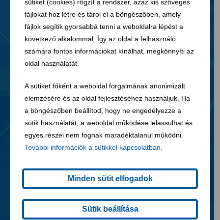
sütiket (cookies) rögzít a rendszer, azaz kis szöveges
fájlokat hoz létre és tárol el a böngészőben, amely
fájlok segítik gyorsabbá tenni a weboldalra lépést a
következő alkalommal. Így az oldal a felhasználó
számára fontos információkat kínálhat, megkönnyíti az
oldal használatát.
A sütiket főként a weboldal forgalmának anonimizált
elemzésére és az oldal fejlesztéséhez használjuk. Ha
a böngészőben beállítod, hogy ne engedélyezze a
sütik használatát, a weboldal működése lelassulhat és
egyes részei nem fognak maradéktalanul működni.
03. 08. 2026
További információk a sütikkel kapcsolatban.
Zöldhulladékgyűjtő zsákok vásárlása
Minden sütit elfogadok
Sütik beállítása