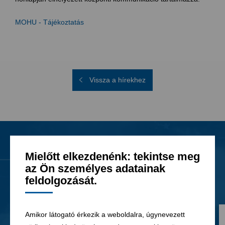
MOHU - Tájékoztatás
Vissza a hírekhez
Mielőtt elkezdenénk: tekintse meg
Hírek
Minden hír
az Ön személyes adatainak
feldolgozását.
Amikor látogató érkezik a weboldalra, úgynevezett