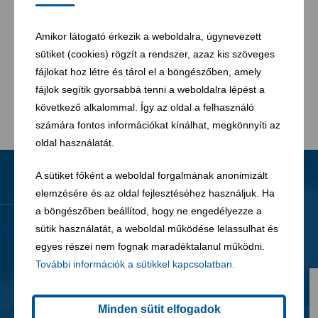
Magyarország Kft. nem felel azokért a károkért,
veszteségekért, költségekért, amelyek a honlapjával
Amikor látogató érkezik a weboldalra, úgynevezett
kapcsolatban, azok használatából vagy
sütiket (cookies) rögzít a rendszer, azaz kis szöveges
használhatatlanságából, nem megfelelő működéséből,
fájlokat hoz létre és tárol el a böngészőben, amely
meghibásodásából, számítógépes vírusból, vonal- vagy
fájlok segítik gyorsabbá tenni a weboldalra lépést a
rendszerhibából, vagy más hasonló okból következnek be.
következő alkalommal. Így az oldal a felhasználó
számára fontos információkat kínálhat, megkönnyíti az
oldal használatát.
A sütiket főként a weboldal forgalmának anonimizált
elemzésére és az oldal fejlesztéséhez használjuk. Ha
Hírek
Minden hír
a böngészőben beállítod, hogy ne engedélyezze a
sütik használatát, a weboldal működése lelassulhat és
egyes részei nem fognak maradéktalanul működni.
További információk a sütikkel kapcsolatban.
Minden sütit elfogadok