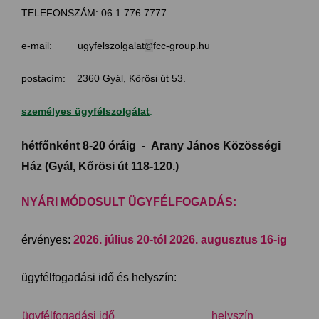
TELEFONSZÁM: 06 1 776 7777
@
e-mail: ugyfelszolgalat
fcc-group.hu
postacím: 2360 Gyál, Kőrösi út 53.
személyes ügyfélszolgálat
:
hétfőnként 8-20 óráig - Arany János Közösségi
Ház (Gyál, Kőrösi út 118-120.)
NYÁRI MÓDOSULT ÜGYFÉLFOGADÁS:
érvényes:
2026. július 20-tól 2026. augusztus 16-ig
ügyfélfogadási idő és helyszín:
ügyfélfogadási idő
helyszín