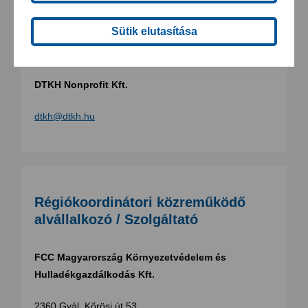
Sütik elutasítása
Régiókoordinátor / Közszolgáltató
DTKH Nonprofit Kft.
dtkh@dtkh.hu
Régiókoordinátori közreműködő
alvállalkozó / Szolgáltató
FCC Magyarország Környezetvédelem és
Hulladékgazdálkodás Kft.
2360 Gyál, Kőrösi út 53.