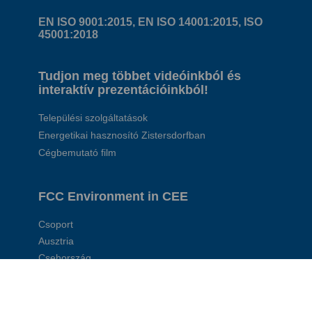
EN ISO 9001:2015, EN ISO 14001:2015, ISO
45001:2018
Tudjon meg többet videóinkból és
interaktív prezentációinkból!
Települési szolgáltatások
Energetikai hasznosító Zistersdorfban
Cégbemutató film
FCC Environment in CEE
Csoport
Ausztria
Csehország
Szlovákia
Magyarország
Lengyelország