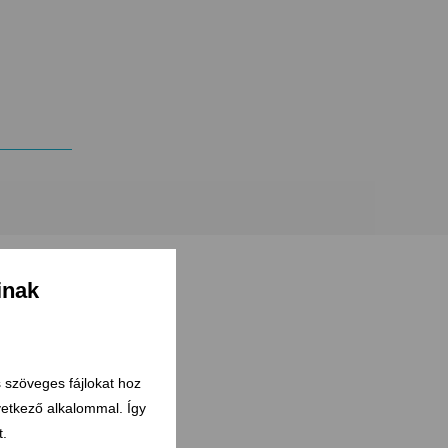
inak
s szöveges fájlokat hoz
övetkező alkalommal. Így
t.
Engedélyeink