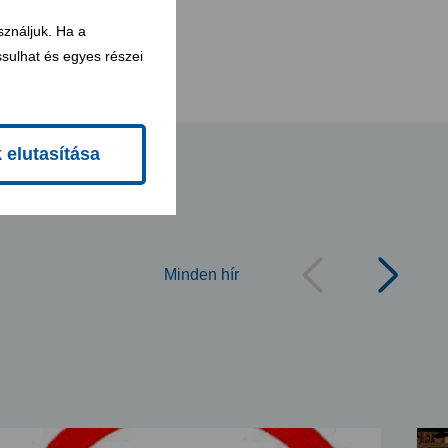
sználjuk. Ha a
sulhat és egyes részei
k elutasítása
Minden hír