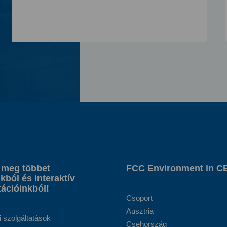
 meg többet
FCC Environment in C
kból és interaktív
ációinkból!
Csoport
Ausztria
i szolgáltatások
Csehország