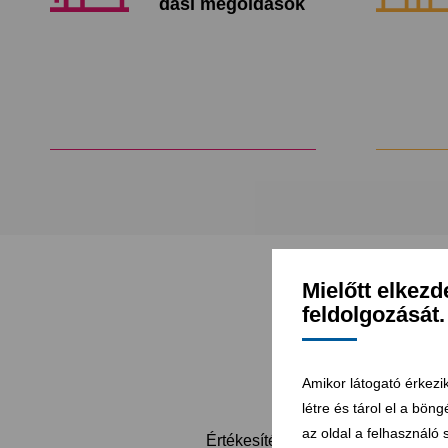
dási megoldások
Mielőtt elkez
feldolgozását.
Amikor látogató érkezik
létre és tárol el a bön
az oldal a felhasználó 
Értékesítési csapatunk elérhetősé