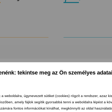
denénk: tekintse meg az Ön személyes adata
 a weboldalra, úgynevezett sütiket (cookies) rögzít a rendszer, azaz ki
gészőben, amely fájlok segítik gyorsabbá tenni a weboldalra lépést a k
számára fontos információkat kínálhat, megkönnyíti az oldal használatá
gei