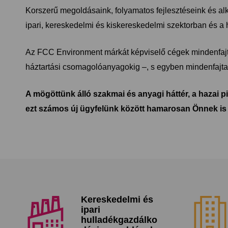
Korszerű megoldásaink, folyamatos fejlesztéseink és al
ipari, kereskedelmi és kiskereskedelmi szektorban és a h
Az FCC Environment márkát képviselő cégek mindenfajta
háztartási csomagolóanyagokig –, s egyben mindenfajt
A mögöttünk álló szakmai és anyagi háttér, a hazai p
ezt számos új ügyfelünk között hamarosan Önnek i
Kereskedelmi és
ipari
hulladékgazdálko