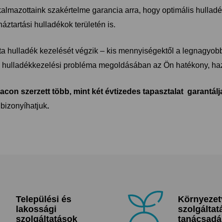
kalmazottaink szakértelme garancia arra, hogy optimális hullad
áztartási hulladékok területén is.
 hulladék kezelését végzik – kis mennyiségektől a legnagyobb
a hulladékkezelési probléma megoldásában az Ön hatékony, haz
iacon szerzett több, mint két évtizedes tapasztalat garantál
s
bizonyíhatjuk
.
Települési és
Környezet
lakossági
szolgáltat
szolgáltatások
tanácsadá