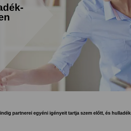
adék-
en
dig partnerei egyéni igényeit tartja szem előtt, és hullad