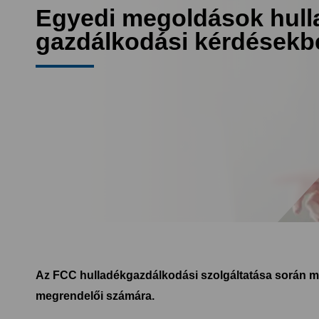
Egyedi megoldások hull
gazdálkodási kérdésekb
Az FCC hulladékgazdálkodási szolgáltatása során min
megrendelői számára.