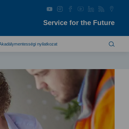
Service for the Future
Akadálymentességi nyilatkozat