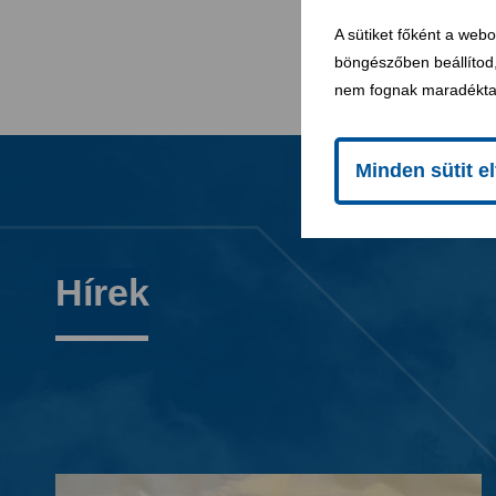
A sütiket főként a web
böngészőben beállítod,
nem fognak maradékta
Minden sütit e
Hírek