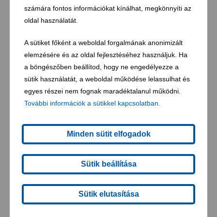
számára fontos információkat kínálhat, megkönnyíti az
Lakossági tájékoztatás, szállítási naptár,
gyűjtési információk biztosítása
oldal használatát.
Zöldhulladékgyűjtés, komposztálás
A sütiket főként a weboldal forgalmának anonimizált
Lomtalanítás
elemzésére és az oldal fejlesztéséhez használjuk. Ha
a böngészőben beállítod, hogy ne engedélyezze a
Úttisztítás, síkosságmentesítés
sütik használatát, a weboldal működése lelassulhat és
egyes részei nem fognak maradéktalanul működni.
További információk a sütikkel kapcsolatban.
Minden sütit elfogadok
Közterület-tisztítás, parkgondozás
Köztemető-üzemeltetés
Sütik beállítása
Szennyezett területek kármentesítése
Tanácsadás minden hulladékgazdálkodással
Sütik elutasítása
kapcsolatos kérdésben