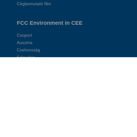
Cégbemutató film
FCC Environment in CEE
Csoport
Ausztria
Csehország
Szlovákia
Magyarország
Lengyelország
Románia
Szerbia
Társvállalatok:
FCC Global
FCC Environment UK