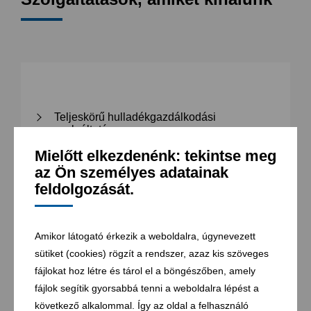
Teljeskörű hulladékgazdálkodási
szolgáltatás
Mielőtt elkezdenénk: tekintse meg
Települési hulladék korszerű gépparkkal
történő begyűjtése, szállítása
az Ön személyes adatainak
feldolgozását.
Települési hulladék ártalmatlanítása
Újrahasznosítható hulladékok szelektív
gyűjtési rendszerének üzemeltetése
Amikor látogató érkezik a weboldalra, úgynevezett
sütiket (cookies) rögzít a rendszer, azaz kis szöveges
fájlokat hoz létre és tárol el a böngészőben, amely
fájlok segítik gyorsabbá tenni a weboldalra lépést a
következő alkalommal. Így az oldal a felhasználó