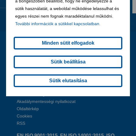
a böngészőben beállítod, hogy ne engedélyezze a
sütik használatát, a weboldal működése lelassulhat és
egyes részei nem fognak maradéktalanul működni.
További információk a sütikkel kapcsolatban.
Minden sütit elfogadok
Gyors linkek
Sütik beállítása
Home
Karrier
Kapcsolat
Sütik elutasítása
Általános beszerzési feltételek
Szerkesztőség
Akadálymentességi nyilatkozat
Oldaltérkép
Cookies
RSS
EN ISO 9001:2015, EN ISO 14001:2015, ISO