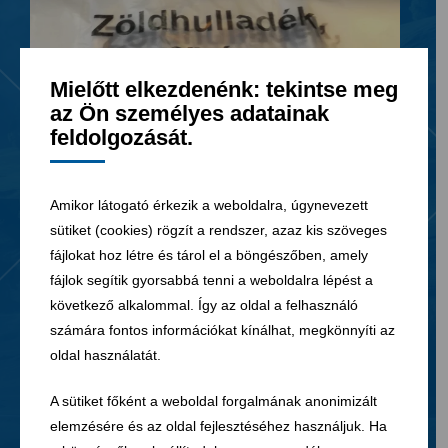
Mielőtt elkezdenénk: tekintse meg
az Ön személyes adatainak
feldolgozását.
Amikor látogató érkezik a weboldalra, úgynevezett
sütiket (cookies) rögzít a rendszer, azaz kis szöveges
fájlokat hoz létre és tárol el a böngészőben, amely
fájlok segítik gyorsabbá tenni a weboldalra lépést a
03. 08. 2026
következő alkalommal. Így az oldal a felhasználó
Zöldhulladékgyűjtő zsákok vásárlása
számára fontos információkat kínálhat, megkönnyíti az
oldal használatát.
A sütiket főként a weboldal forgalmának anonimizált
elemzésére és az oldal fejlesztéséhez használjuk. Ha