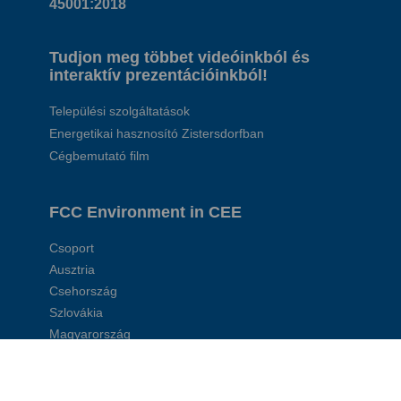
45001:2018
Tudjon meg többet videóinkból és
interaktív prezentációinkból!
Települési szolgáltatások
Energetikai hasznosító Zistersdorfban
Cégbemutató film
FCC Environment in CEE
Csoport
Ausztria
Csehország
Szlovákia
Magyarország
Lengyelország
Románia
Szerbia