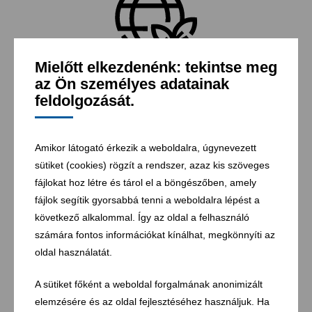
Mielőtt elkezdenénk: tekintse meg
Minőségbiztosítás, környezetirányítás,
az Ön személyes adatainak
munkabiztonság
feldolgozását.
Amikor látogató érkezik a weboldalra, úgynevezett
sütiket (cookies) rögzít a rendszer, azaz kis szöveges
fájlokat hoz létre és tárol el a böngészőben, amely
fájlok segítik gyorsabbá tenni a weboldalra lépést a
következő alkalommal. Így az oldal a felhasználó
számára fontos információkat kínálhat, megkönnyíti az
oldal használatát.
Adatbiztonság
A sütiket főként a weboldal forgalmának anonimizált
elemzésére és az oldal fejlesztéséhez használjuk. Ha