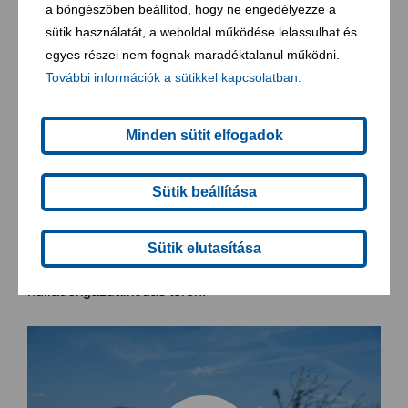
a böngészőben beállítod, hogy ne engedélyezze a
sütik használatát, a weboldal működése lelassulhat és
Mi mindennel foglalkozunk nap
egyes részei nem fognak maradéktalanul működni.
mint nap?
További információk a sütikkel kapcsolatban.
Korszerű járműveinknek, a legmodernebb gyűjtési és
Minden sütit elfogadok
tároló rendszereknek, saját feldolgozó és kezelő
létesítményeinknek, valamint a hozzáértő tanácsadó
Sütik beállítása
szolgáltatásunknak köszönhetően biztosítani tudjuk
partnereinknek a környezetvédelmileg mindenben
Sütik elutasítása
megfelelő, ugyanakkor gazdaságos megoldást a
hulladékgazdálkodás terén.