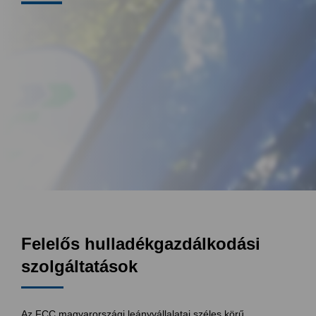
Felelős hulladékgazdálkodási
szolgáltatások
Az FCC magyarországi leányvállalatai széles körű