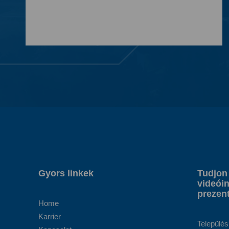
Gyors linkek
Tudjon
videóin
prezent
Home
Karrier
Település