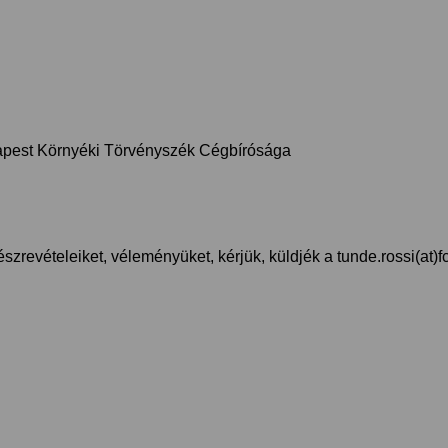
apest Környéki Törvényszék Cégbírósága
revételeiket, véleményüket, kérjük, küldjék a tunde.rossi(at)fcc