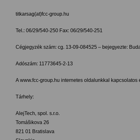
titkarsag(at)fcc-group.hu
Tel.: 06/29/540-250
Fax: 06/29/540-251
Cégjegyzék szám: cg. 13-09-084525 – bejegyezte: Bud
Adószám: 11773645-2-13
A www.fcc-group.hu internetes oldalunkkal kapcsolatos ész
Tárhely:
AlejTech, spol. s.r.o.
Tomášikova 26
821 01 Bratislava