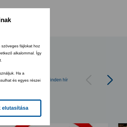
inak
s szöveges fájlokat hoz
övetkező alkalommal. Így
t.
sználjuk. Ha a
Minden hír
sulhat és egyes részei
k elutasítása