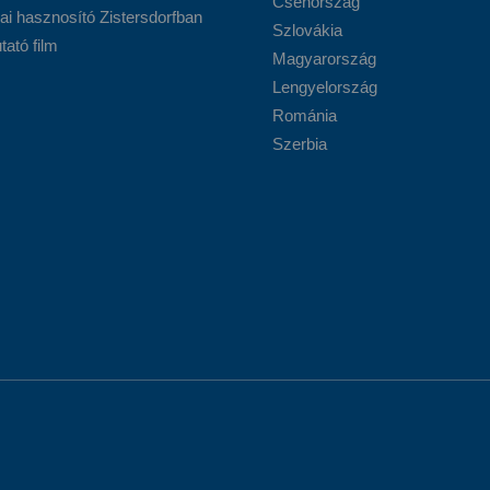
Csehország
ai hasznosító Zistersdorfban
Szlovákia
ató film
Magyarország
Lengyelország
Románia
Szerbia