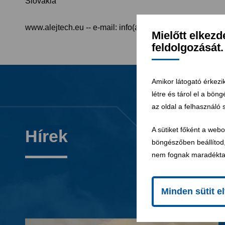
Slovakia
www.alejtech.eu -- e-mail: info(at)alejtech.eu
Mielőtt elkez
feldolgozását.
Amikor látogató érkezik
létre és tárol el a bön
az oldal a felhasználó 
A sütiket főként a web
Hírek
böngészőben beállítod,
nem fognak maradékta
Minden sütit e