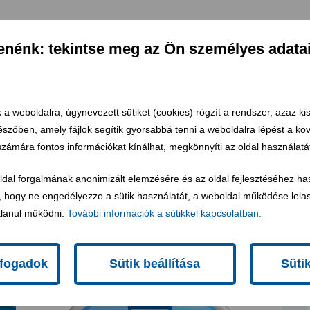
denénk: tekintse meg az Ön személyes adata
 a weboldalra, úgynevezett sütiket (cookies) rögzít a rendszer, azaz ki
gészőben, amely fájlok segítik gyorsabbá tenni a weboldalra lépést a k
számára fontos információkat kínálhat, megkönnyíti az oldal használatá
oldal forgalmának anonimizált elemzésére és az oldal fejlesztéséhez ha
 hogy ne engedélyezze a sütik használatát, a weboldal működése lelas
lanul működni.
További információk a sütikkel kapcsolatban.
lfogadok
Sütik beállítása
Süti