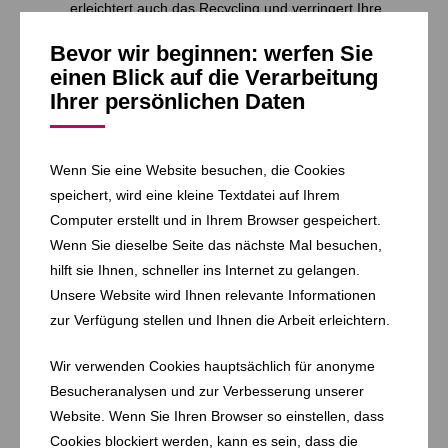
erleichtert auch das Recycling und verringert Ihre
Entsorgungskosten.
Bevor wir beginnen: werfen Sie
Regelmäßige Reinigung:
Halten Sie die
einen Blick auf die Verarbeitung
Entsorgungsbereiche sauber und desinfizieren Sie
Ihrer persönlichen Daten
diese regelmäßig, um die Hygiene in Ihrem Betrieb zu
sichern.
Vermeidung von
Lebensmittelverschwendung:
Durch eine kluge
Wenn Sie eine Website besuchen, die Cookies
Einkaufs- und Lagerhaltungspolitik lässt sich nicht nur
speichert, wird eine kleine Textdatei auf Ihrem
Abfall reduzieren, sondern auch die Rentabilität Ihres
Computer erstellt und in Ihrem Browser gespeichert.
Betriebs steigern.
Wenn Sie dieselbe Seite das nächste Mal besuchen,
Regelmäßiges Entleeren:
Bioabfälle und andere
hilft sie Ihnen, schneller ins Internet zu gelangen.
Abfälle sollten schnellstmöglich aus Bereichen entfernt
Unsere Website wird Ihnen relevante Informationen
werden, in denen Lebensmittel verarbeitet oder
zur Verfügung stellen und Ihnen die Arbeit erleichtern.
gelagert werden. Dies verhindert Kontaminationen und
trägt zur Einhaltung der Hygienestandards bei.
Wir verwenden Cookies hauptsächlich für anonyme
Besucheranalysen und zur Verbesserung unserer
Website. Wenn Sie Ihren Browser so einstellen, dass
Vertrauen Sie auf unsere Erfahrung und lassen Sie sich von
Cookies blockiert werden, kann es sein, dass die