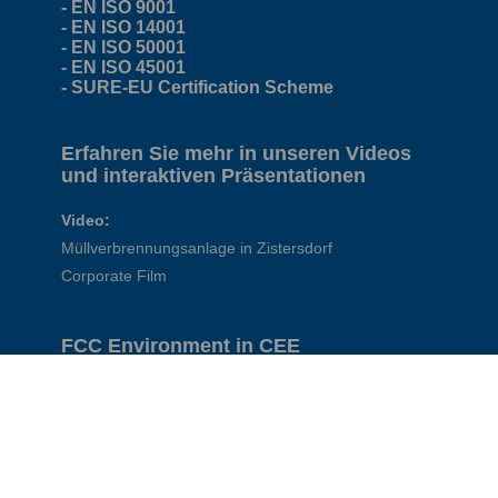
- EN ISO 9001
- EN ISO 14001
- EN ISO 50001
- EN ISO 45001
- SURE-EU Certification Scheme
Erfahren Sie mehr in unseren Videos
und interaktiven Präsentationen
Video:
Müllverbrennungsanlage in Zistersdorf
Corporate Film
FCC Environment in CEE
Gruppe
Österreich
Tschechien
Slowakei
Ungarn