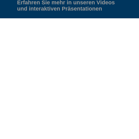
Erfahren Sie mehr in unseren Videos
und interaktiven Präsentationen
Video:
Müllverbrennungsanlage in Zistersdorf
Corporate Film
FCC Environment in CEE
Gruppe
Österreich
Tschechien
Slowakei
Ungarn
Polen
Rumänien
Serbien