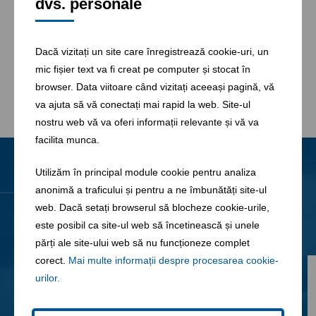
dvs. personale
pentru fiecare dintre
domeniile noastre de activitate:
Infrastructură, Servicii de Mediu și Apă
.
Dacă vizitați un site care înregistrează cookie-uri, un
Pentru mai multe informatii va rugam
Vizitați Website-ul
mic fișier text va fi creat pe computer și stocat în
Grupului FCC
(
www.fcc.es
)
browser. Data viitoare când vizitați aceeași pagină, vă
va ajuta să vă conectați mai rapid la web. Site-ul
nostru web vă va oferi informații relevante și vă va
facilita munca.
Utilizăm în principal module cookie pentru analiza
Noutati
anonimă a traficului și pentru a ne îmbunătăți site-ul
Toate știrile
web. Dacă setați browserul să blocheze cookie-urile,
este posibil ca site-ul web să încetinească și unele
părți ale site-ului web să nu funcționeze complet
corect.
Mai multe informații despre procesarea cookie-
urilor.