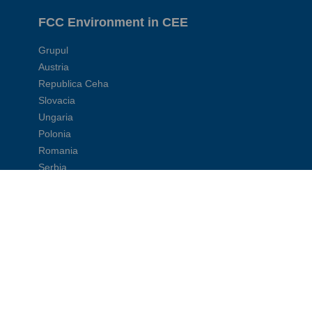
FCC Environment in CEE
Grupul
Austria
Republica Ceha
Slovacia
Ungaria
Polonia
Romania
Serbia
Site-uri corporative:
FCC Global
FCC Environment UK