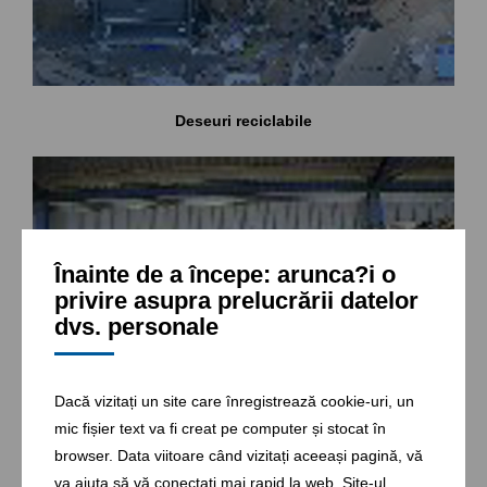
Deseuri reciclabile
Înainte de a începe: arunca?i o
privire asupra prelucrării datelor
dvs. personale
Dacă vizitați un site care înregistrează cookie-uri, un
mic fișier text va fi creat pe computer și stocat în
browser. Data viitoare când vizitați aceeași pagină, vă
va ajuta să vă conectați mai rapid la web. Site-ul
Presa si deseuri din hartie si carton