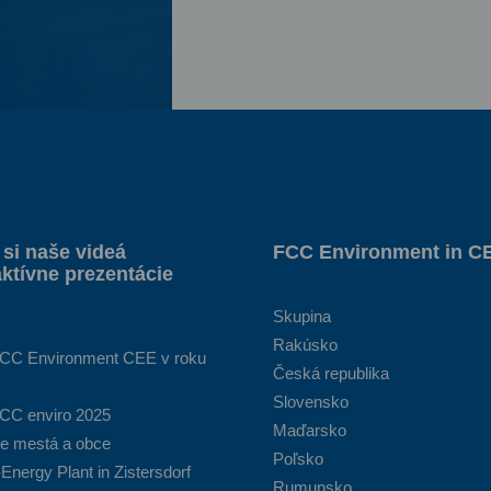
 si naše videá
FCC Environment in C
aktívne prezentácie
Skupina
Rakúsko
FCC Environment CEE v roku
Česká republika
Slovensko
FCC enviro 2025
Maďarsko
re mestá a obce
Poľsko
Energy Plant in Zistersdorf
Rumunsko