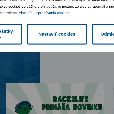
ame najmä na anonymnú analýzu návštevnosti a vylepšovanie našich we
ápisu cookies do vášho prehliadača, je možné, že web sa spomalí a niek
e korektne.
Viac info k spracúvaniu cookies.
všetky
Nastaviť cookies
Odmie
s