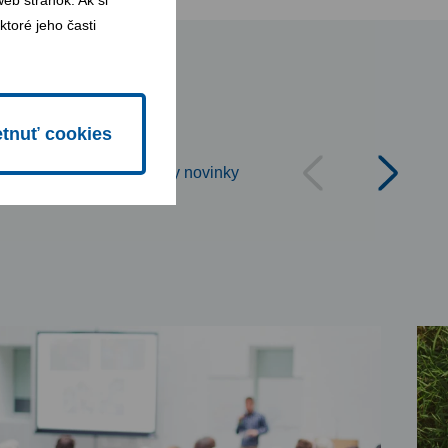
b stránok. Ak si
toré jeho časti
tnuť cookies
Všetky novinky