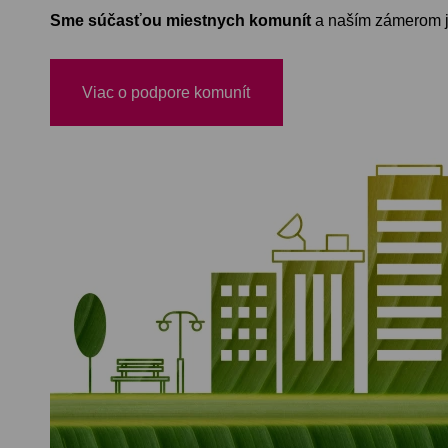
Sme súčasťou miestnych komunít
a naším zámerom je
Viac o podpore komunít