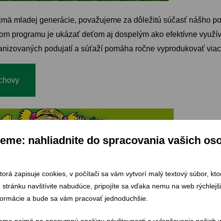
ajmä mladej generácie, považujeme za dôležitú súčasť nášho pos
ľom programu je ukázať deťom aj dospelým ako efektívne využí
anizovaných podujatí a súťaží pomáha ročne vyprodukovať viac 
ýchovy
eme: nahliadnite do spracovania vašich os
ktorá zapisuje cookies, v počítači sa vám vytvorí malý textový súbor, kt
ú stránku navštívite nabudúce, pripojíte sa vďaka nemu na web rýchlej
formácie a bude sa vám pracovať jednoduchšie.