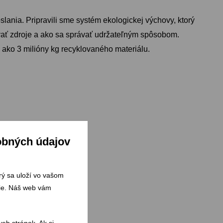
lania. Pripravili sme systém ekologickej výchovy, ktorý
vať zdroje a ako sa správať udržateľným spôsobom.
ako 3 milióny kg recyklovaného materiálu.
obných údajov
orý sa uloží vo vašom
šie. Náš web vám