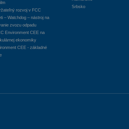
ilm
Srbsko
ržateľný rozvoj v FCC
i – Watchdog – nástroj na
vanie zvozu odpadu
CC Environment CEE na
rkulárnej ekonomiky
ronment CEE - základné
e