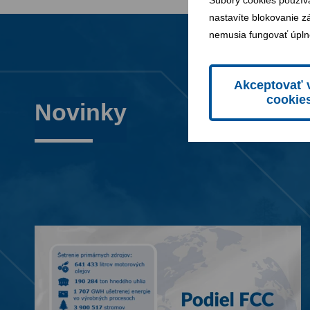
Súbory cookies použív
nastavíte blokovanie z
nemusia fungovať úpln
Akceptovať 
cookie
Novinky