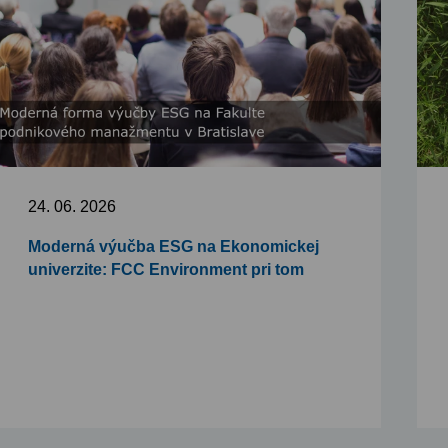
24. 06. 2026
Moderná výučba ESG na Ekonomickej
univerzite: FCC Environment pri tom