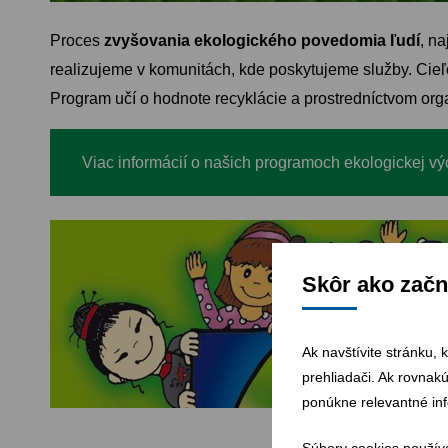
Proces
zvyšovania ekologického povedomia ľudí
, n
realizujeme v komunitách, kde poskytujeme služby. Cie
Program učí o hodnote recyklácie a prostredníctvom org
Viac informácií o našich programoch ekologickej v
Skôr ako začn
Ak navštívite stránku, 
prehliadači. Ak rovnak
ponúkne relevantné in