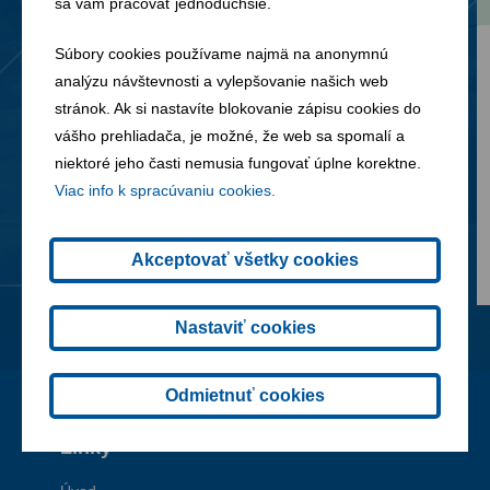
sa vám pracovať jednoduchšie.
Súbory cookies používame najmä na anonymnú
04. 08. 2026
analýzu návštevnosti a vylepšovanie našich web
stránok. Ak si nastavíte blokovanie zápisu cookies do
Podiel FCC na tvorbe cirkulárnej
vášho prehliadača, je možné, že web sa spomalí a
ekonomiky v roku 2025
niektoré jeho časti nemusia fungovať úplne korektne.
Viac info k spracúvaniu cookies.
Akceptovať všetky cookies
Nastaviť cookies
Odmietnuť cookies
Linky