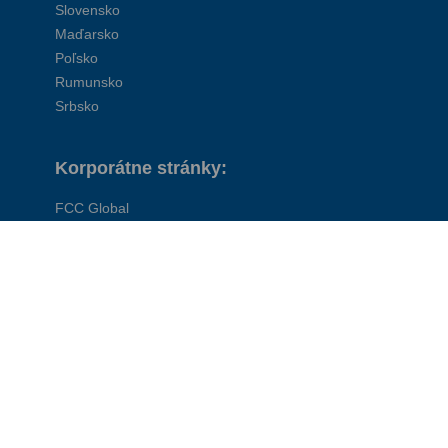
Slovensko
Maďarsko
Poľsko
Rumunsko
Srbsko
Korporátne stránky:
FCC Global
FCC Environment UK
© FCC Austria GmbH, 2009-2026