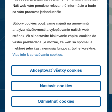
Náš web vám ponúkne relevantné informácie a bude
sa vám pracovať jednoduchšie.
Súbory cookies používame najmä na anonymnú
analýzu návštevnosti a vylepšovanie našich web
stránok. Ak si nastavíte blokovanie zápisu cookies do
04. 08. 2026
vášho prehliadača, je možné, že web sa spomalí a
niektoré jeho časti nemusia fungovať úplne korektne.
Podiel FCC na tvorbe cirkulárnej
Viac info k spracúvaniu cookies.
ekonomiky v roku 2025
Akceptovať všetky cookies
Nastaviť cookies
Odmietnuť cookies