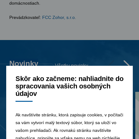
domácnostiach.
Prevádzkovateľ:
FCC Zohor, s.r.o.
Novinky
Všetky novinky
Skôr ako začneme: nahliadnite do
spracovania vašich osobných
údajov
Ak navštívite stránku, ktorá zapisuje cookies, v počítači
sa vám vytvorí malý textový súbor, ktorý sa uloží vo
vašom prehliadači. Ak rovnakú stránku navštívite
nabudúce, pripojíte sa vďaka nemu na web rýchlejšie.