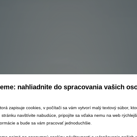
eme: nahliadnite do spracovania vašich os
droj
ktorá zapisuje cookies, v počítači sa vám vytvorí malý textový súbor, kt
ú stránku navštívite nabudúce, pripojíte sa vďaka nemu na web rýchlej
formácie a bude sa vám pracovať jednoduchšie.