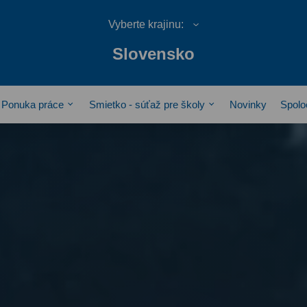
Slovensko
Ponuka práce
Smietko - súťaž pre školy
Novinky
Spolo