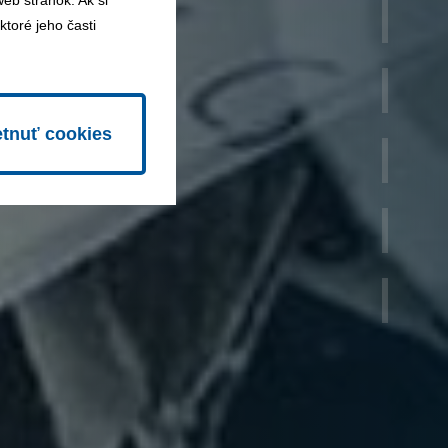
b stránok. Ak si
toré jeho časti
tnuť cookies