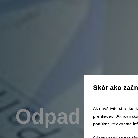
Skôr ako začn
Odpad ako z
Ak navštívite stránku, 
prehliadači. Ak rovnak
ponúkne relevantné in