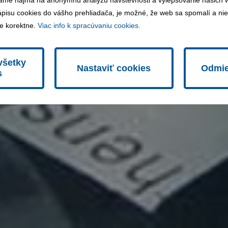
ame najmä na anonymnú analýzu návštevnosti a vylepšovanie našich we
lame 540 000 ton spracovaných druhotných surovín
ápisu cookies do vášho prehliadača, je možné, že web sa spomalí a niek
e korektne.
Viac info k spracúvaniu cookies.
všetky
Nastaviť cookies
Odmie
s