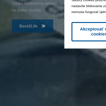
Súbory cookies použív
Vďaka modernému riešeniu nakladania s odpadmi posie
nastavíte blokovanie z
na ďalšie využitie.
nemusia fungovať úpln
Back2Life
Akceptovať 
cookie