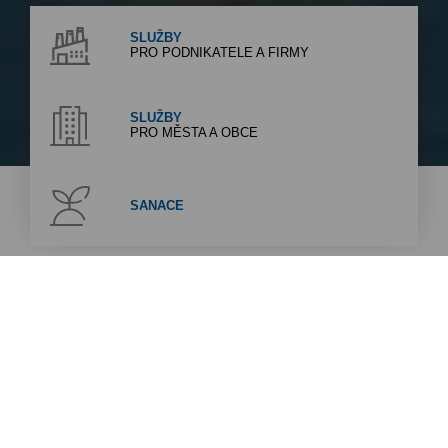
SLUŽBY
PRO PODNIKATELE A FIRMY
SLUŽBY
PRO MĚSTA A OBCE
SANACE
Naše služby
Zajišťujeme komplexní služby v oblasti nakládání s odpady
pro komunální, průmyslový, obchodní i maloobchodní sektor.
Zajišťujeme svoz i separaci odpadů, komunální služby i