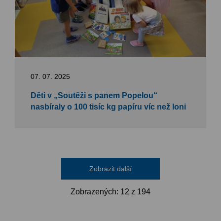
07. 07. 2025
Děti v „Soutěži s panem Popelou“
nasbíraly o 100 tisíc kg papíru víc než loni
Zobrazit další
Zobrazených:
12
z 194