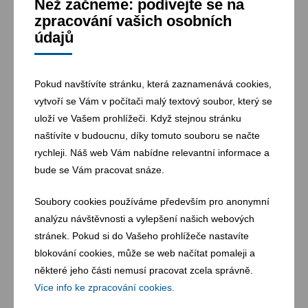
Než začneme: podívejte se na
zpracování vašich osobních
údajů
Pokud navštívíte stránku, která zaznamenává cookies,
30. 03. 2026
vytvoří se Vám v počítači malý textový soubor, který se
uloží ve Vašem prohlížeči. Když stejnou stránku
Dva sběrné dvory v Českých Budějovicích
mají o víkendech prodlouženou otevírací
naštívíte v budoucnu, díky tomuto souboru se načte
dobu
rychleji. Náš web Vám nabídne relevantní informace a
bude se Vám pracovat snáze.
Soubory cookies používáme především pro anonymní
analýzu návštěvnosti a vylepšení našich webových
stránek. Pokud si do Vašeho prohlížeče nastavíte
blokování cookies, může se web načítat pomaleji a
některé jeho části nemusí pracovat zcela správně.
Více info ke zpracování cookies.