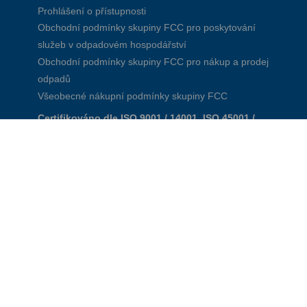
Prohlášení o přístupnosti
Obchodní podmínky skupiny FCC pro poskytování
služeb v odpadovém hospodářství
Obchodní podmínky skupiny FCC pro nákup a prodej
odpadů
Všeobecné nákupní podmínky skupiny FCC
Certifikováno dle ISO 9001 / 14001, ISO 45001 /
50001, Odborný podnik pro nakládání s odpady
Více informací najdete v našich videích
a interaktivních prezentacích
FCC enviro Highlights 2025 video
Spalovna odpadu v Zistersdorfu
Korporátní video
FCC Environment in CEE