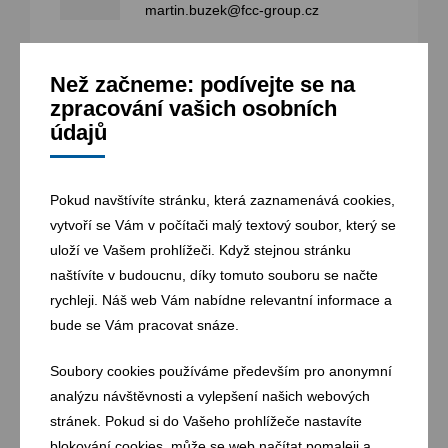
martin.buzek@fcc-group.cz
Než začneme: podívejte se na
zpracování vašich osobních
Kontakt
údajů
Pokud navštívíte stránku, která zaznamenává cookies,
vytvoří se Vám v počítači malý textový soubor, který se
FCC BEC, s.r.o.
uloží ve Vašem prohlížeči. Když stejnou stránku
naštívíte v budoucnu, díky tomuto souboru se načte
Tel:
420 416 724 111
rychleji. Náš web Vám nabídne relevantní informace a
bude se Vám pracovat snáze.
Fax:
420 416 724 144
Soubory cookies používáme především pro anonymní
E-mail:
Lovosice@fcc-group.cz
analýzu návštěvnosti a vylepšení našich webových
stránek. Pokud si do Vašeho prohlížeče nastavíte
Adresa:
Prosmycká 88/2
,
410 02
Lovosice
blokování cookies, může se web načítat pomaleji a