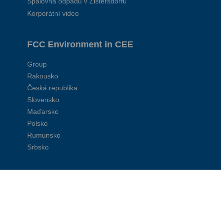
Spalovna odpadu v Zistersdorfu
Korporátní video
FCC Environment in CEE
Group
Rakousko
Česká republika
Slovensko
Maďarsko
Polsko
Rumunsko
Srbsko
Korporátní stránky:
FCC Global
FCC Environment UK