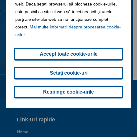
web. Dacă setați browserul să blocheze cookie-urile,
este posibil ca site-ul web să încetinească și unele
29. 06. 2026
părți ale site-ului web să nu funcționeze complet
Anunt de mediu
corect.
Mai multe informații despre procesarea cookie-
urilor.
Accept toate cookie-urile
Setați cookie-uri
Respinge cookie-urile
Link-uri rapide
Home