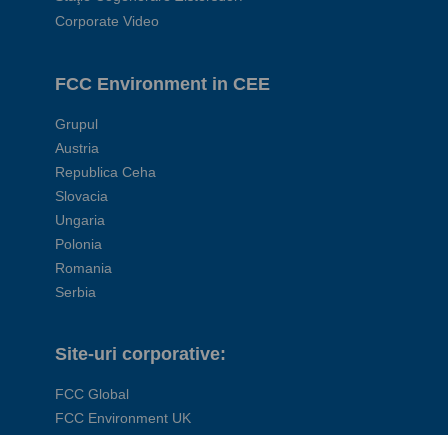
Corporate Video
FCC Environment in CEE
Grupul
Austria
Republica Ceha
Slovacia
Ungaria
Polonia
Romania
Serbia
Site-uri corporative:
FCC Global
FCC Environment UK